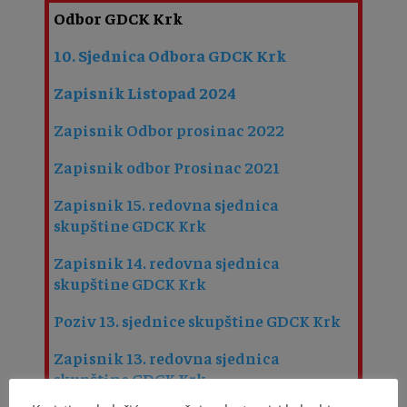
Odbor GDCK Krk
10. Sjednica Odbora GDCK Krk
Zapisnik Listopad 2024
Zapisnik Odbor prosinac 2022
Zapisnik odbor Prosinac 2021
Zapisnik 15. redovna sjednica
skupštine GDCK Krk
Zapisnik 14. redovna sjednica
skupštine GDCK Krk
Poziv 13. sjednice skupštine GDCK Krk
Zapisnik 13. redovna sjednica
skupštine GDCK Krk