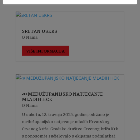
SRETAN USKRS
O Nama
VIŠE INFORMACIJA
📣 MEĐUŽUPANIJSKO NATJECANJE
MLADIH HCK
O Nama
U subotu, 12. travnja 2025. godine, održano je
međužupanijsko natjecanje mladih Hrvatskog
Crvenog križa. Gradsko društvo Crvenog križa Krk
s ponosom je sudjelovalo s ekipama podmlatka i