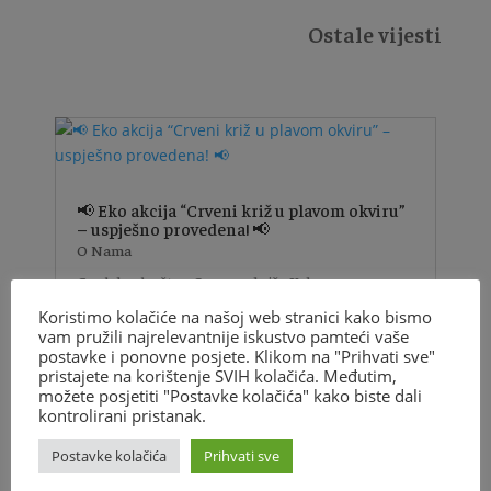
Ostale vijesti
📢 Eko akcija “Crveni križ u plavom okviru”
– uspješno provedena! 📢
O Nama
Gradsko društvo Crvenog križa Krk s ponosom
objavljuje uspješno provedenu eko akciju čišćenja
Koristimo kolačiće na našoj web stranici kako bismo
plaža pod nazivom "Crveni križ u plavom okviru"!
vam pružili najrelevantnije iskustvo pamteći vaše
postavke i ponovne posjete. Klikom na "Prihvati sve"
U subotu, 12.04.2025., članice i članovi vrijednog
pristajete na korištenje SVIH kolačića. Međutim,
Planinarskog društva Obzova otok Krk, pod
možete posjetiti "Postavke kolačića" kako biste dali
pokroviteljstvom našeg Društva,...
kontrolirani pristanak.
VIŠE INFORMACIJA
Postavke kolačića
Prihvati sve