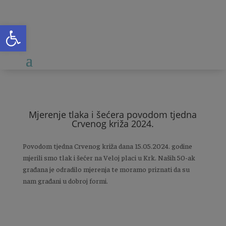
Open toolbar
C
Mjerenje tlaka i šećera povodom tjedna
Crvenog križa 2024.
Povodom tjedna Crvenog križa dana 15.05.2024. godine
mjerili smo tlak i šećer na Veloj placi u Krk. Naših 50-ak
građana je odradilo mjerenja te moramo priznati da su
nam građani u dobroj formi.