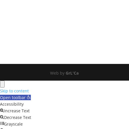
trudu, znanju i dostojanstvenom...
Web by
GrL'Ca
Close
Skip to content
Open toolbar
Accessibility
Increase Text
Decrease Text
Grayscale